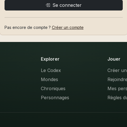
Se connecter
Pas encore de compte ?
Créer un compte
Explorer
Jouer
Le Codex
Créer u
Mondes
Rejoindr
Chroniques
Mes per
Personnages
Règles d